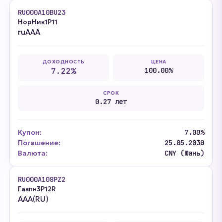
RU000A10BU23
НорНик1P11
ruAAA
ДОХОДНОСТЬ
ЦЕНА
7.22%
100.00%
СРОК
0.27 лет
Купон:
7.00%
Погашение:
25.05.2030
Валюта:
CNY (Юань)
RU000A108PZ2
Газпн3P12R
AAA(RU)