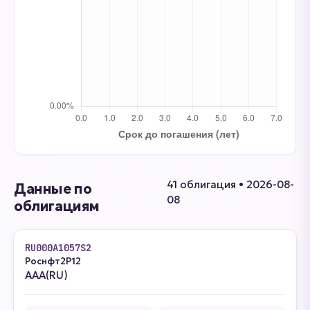
41 облигация • 2026-08-
Данные по
08
облигациям
RU000A1057S2
Роснфт2P12
AAA(RU)