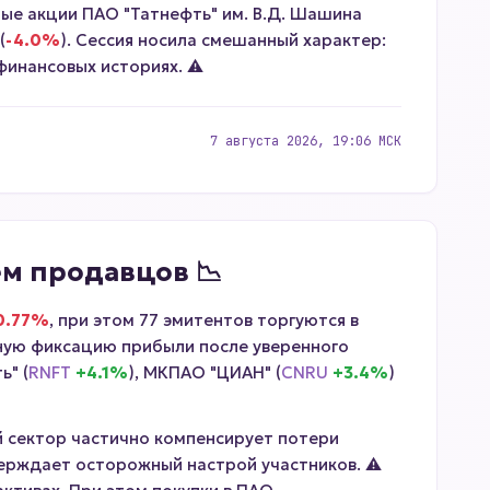
ные акции ПАО "Татнефть" им. В.Д. Шашина
(
-4.0%
). Сессия носила смешанный характер:
финансовых историях. ⚠️
7 августа 2026, 19:06 МСК
ем продавцов 📉
0.77%
, при этом 77 эмитентов торгуются в
ьную фиксацию прибыли после уверенного
ь" (
RNFT
+4.1%
), МКПАО "ЦИАН" (
CNRU
+3.4%
)
й сектор частично компенсирует потери
ерждает осторожный настрой участников. ⚠️