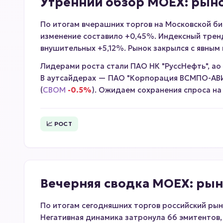
Утренний обзор MOEX: рыно
По итогам вчерашних торгов на Московской би
изменение составило +0,45%. Индексный тренд
внушительных +5,12%. Рынок закрылся с явным
Лидерами роста стали ПАО НК "РуссНефть", ао 
В аутсайдерах — ПАО "Корпорация ВСМПО-АВИ
(
CBOM
-0.5%
). Ожидаем сохранения спроса на
📈 РОСТ
Вечерняя сводка MOEX: рын
По итогам сегодняшних торгов российский рын
Негативная динамика затронула 66 эмитентов,