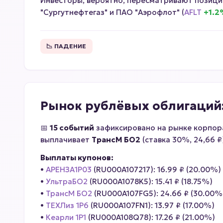
Инвесторы, вероятно, пересматривают позиции
"Сургутнефтегаз" и ПАО "Аэрофлот" (
AFLT
+1.
📉 ПАДЕНИЕ
Рынок рублёвых облигаций:
📅
15 событий
зафиксировано на рынке корпора
выплачивает
ТрансМ БО2
(ставка 30%, 24,66 
Выплаты купонов:
•
АРЕНЗА1Р03
(RU000A107217): 16.99 ₽ (20.00%)
•
УльтраБО2
(RU000A1078K5): 15.41 ₽ (18.75%)
•
ТрансМ БО2
(RU000A107FG5): 24.66 ₽ (30.00%
•
ТЕХЛиз 1P6
(RU000A107FN1): 13.97 ₽ (17.00%)
•
Кеарли 1Р1
(RU000A108Q78): 17.26 ₽ (21.00%)