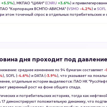
T
+5.5%
), МКПАО "ЦИАН" (
CNRU
+3.6%
) и привилегирован
, ПАО "Корпорация ВСМПО-АВИСМА" (
VSMO
-4.2%
) и
SOFL
при этом точечный спрос в отдельных потребительских и 
ловина дня проходит под давлени
снижение: среднее изменение по 94 бумагам составляет
-
4%
), SOFL (
-4.6%
) и DATA (
-3.9%
), что указывает на локал
менее, отдельные истории выделяются: ПАО НК "РуссНефт
вают уверенный рост на фоне общего спада.
ических и потребительских историях, тогда как нефтяно
шь 17 демонстрируют положительную динамику, что подтв