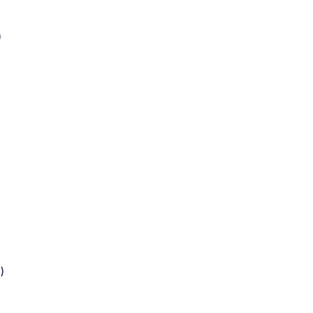
)
)
)
)