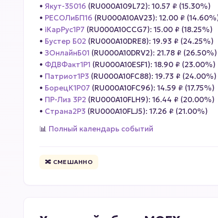
•
Якут-35016
(RU000A109L72): 10.57 ₽ (15.30%)
•
РЕСОЛиБП16
(RU000A10AV23): 12.00 ₽ (14.60%
•
iКарРус1P7
(RU000A10CCG7): 15.00 ₽ (18.25%)
•
Бустер Б02
(RU000A10DRE8): 19.93 ₽ (24.25%)
•
ЗОнлайнБ01
(RU000A10DRV2): 21.78 ₽ (26.50%)
•
ФДВФакт1P1
(RU000A10ESF1): 18.90 ₽ (23.00%)
•
Патриот1Р3
(RU000A10FC88): 19.73 ₽ (24.00%)
•
БорецК1Р07
(RU000A10FC96): 14.59 ₽ (17.75%)
•
ПР-Лиз 3P2
(RU000A10FLH9): 16.44 ₽ (20.00%)
•
Страна2Р3
(RU000A10FLJ5): 17.26 ₽ (21.00%)
📊
Полный календарь событий
🔀 СМЕШАННО