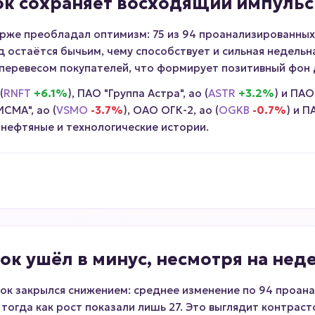
к сохраняет восходящий импульс
рже преобладал оптимизм: 75 из 94 проанализированных 
 остаётся бычьим, чему способствует и сильная недельна
 перевесом покупателей, что формирует позитивный фон 
(
RNFT
+6.1%
), ПАО "Группа Астра", ао (
ASTR
+3.2%
) и ПАО
СМА", ао (
VSMO
-3.7%
), ОАО ОГК-2, ао (
OGKB
-0.7%
) и 
 нефтяные и технологические истории.
ок ушёл в минус, несмотря на нед
ок закрылся снижением: среднее изменение по 94 проан
 тогда как рост показали лишь 27. Это выглядит контрас