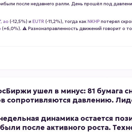
рибыли после недавнего ралли. День прошёл под давлен
, ао
(-12,5%) и
EUTR
(-11,2%), тогда как
NKHP
потерял скро
о
(+6,0%). ⚠️ Разнонаправленность движений говорит о т
сБиржи ушел в минус: 81 бумага с
нтов сопротивляются давлению. Ли
недельная динамика остается пози
были после активного роста. Техн