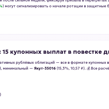
 после сильной недели, фиксируя прибыль в перегретых а
2%
) могут сигнализировать о начале ротации в защитные б
 15 купонных выплат в повестке д
тивных рублёвых облигаций — все в формате купонных в
₽), минимальный —
Якут-35016
(15,3%, 10,57 ₽). 💰 Все рас
)