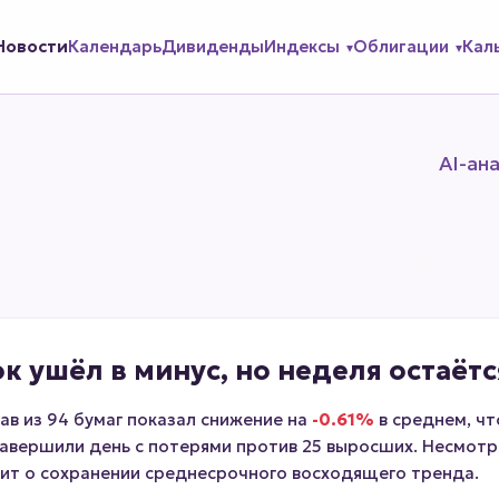
Новости
Календарь
Дивиденды
Индексы
Облигации
Кал
AI-ан
ок ушёл в минус, но неделя остаётс
ав из 94 бумаг показал снижение на
-0.61%
в среднем, ч
 завершили день с потерями против 25 выросших. Несмотр
орит о сохранении среднесрочного восходящего тренда.