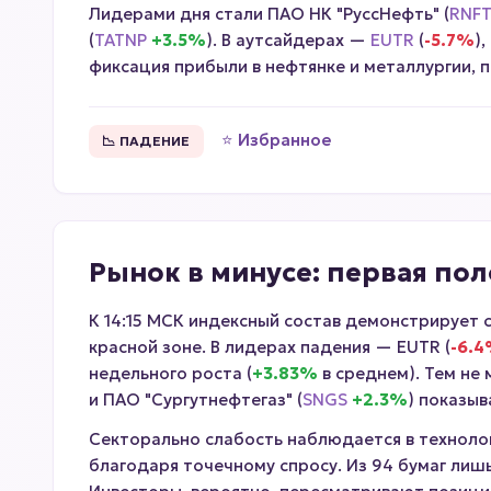
Лидерами дня стали ПАО НК "РуссНефть" (
RNF
(
TATNP
+3.5%
). В аутсайдерах —
EUTR
(
-5.7%
)
фиксация прибыли в нефтянке и металлургии, 
⭐ Избранное
📉 ПАДЕНИЕ
Рынок в минусе: первая по
К 14:15 МСК индексный состав демонстрирует 
красной зоне. В лидерах падения — EUTR (
-6.
недельного роста (
+3.83%
в среднем). Тем не 
и ПАО "Сургутнефтегаз" (
SNGS
+2.3%
) показы
Секторально слабость наблюдается в технолог
благодаря точечному спросу. Из 94 бумаг ли