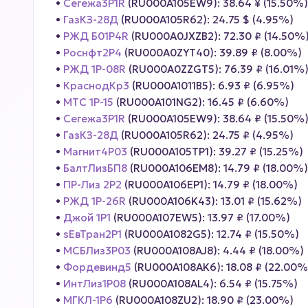
•
Сегежа3P1R
(RU000A105EW9): 38.64 ¥ (15.50%)
•
ГазКЗ-28Д
(RU000A105R62): 24.75 $ (4.95%)
•
РЖД Б01P4R
(RU000A0JXZB2): 72.30 ₽ (14.50%
•
Роснфт2P4
(RU000A0ZYT40): 39.89 ₽ (8.00%)
•
РЖД 1Р-08R
(RU000A0ZZGT5): 76.39 ₽ (16.01%
•
КраснодКр3
(RU000A1011B5): 6.93 ₽ (6.95%)
•
МТС 1P-15
(RU000A101NG2): 16.45 ₽ (6.60%)
•
Сегежа3P1R
(RU000A105EW9): 38.64 ₽ (15.50%
•
ГазКЗ-28Д
(RU000A105R62): 24.75 ₽ (4.95%)
•
Магнит4P03
(RU000A105TP1): 39.27 ₽ (15.25%)
•
БалтЛизБП8
(RU000A106EM8): 14.79 ₽ (18.00%)
•
ПР-Лиз 2P2
(RU000A106EP1): 14.79 ₽ (18.00%)
•
РЖД 1Р-26R
(RU000A106K43): 13.01 ₽ (15.62%)
•
Джой 1P1
(RU000A107EW5): 13.97 ₽ (17.00%)
•
sЕвТран2P1
(RU000A1082G5): 12.74 ₽ (15.50%)
•
МСБЛиз3P03
(RU000A108AJ8): 4.44 ₽ (18.00%)
•
Фордевинд5
(RU000A108AK6): 18.08 ₽ (22.00%
•
ИнтЛиз1Р08
(RU000A108AL4): 6.54 ₽ (15.75%)
•
МГКЛ-1P6
(RU000A108ZU2): 18.90 ₽ (23.00%)