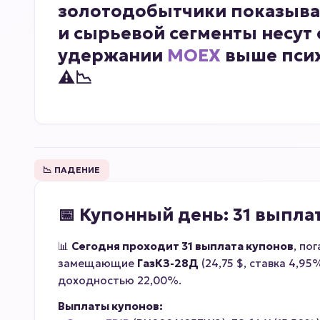
золотодобытчики показываю
и сырьевой сегменты несут
удержании
MOEX
выше псих
⚠️📉
📉 ПАДЕНИЕ
📅
Купонный день: 31 выпла
📊
Сегодня проходит 31 выплата купонов
, по
замещающие
ГазКЗ-28Д
(24,75 $, ставка 4,9
доходностью 22,00%.
Выплаты купонов: