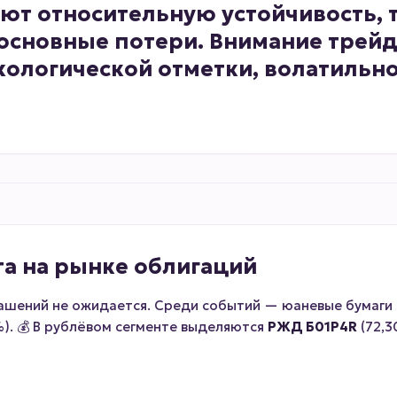
т относительную устойчивость, т
 основные потери. Внимание трей
ологической отметки, волатильно
та на рынке облигаций
гашений не ожидается. Среди событий — юаневые бумаги
5%). 💰 В рублёвом сегменте выделяются
РЖД Б01P4R
(72,3