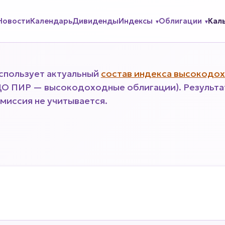
Новости
Календарь
Дивиденды
Индексы
Облигации
Кал
спользует актуальный
состав индекса высокодо
О ПИР — высокодоходные облигации). Результат
миссия не учитывается.