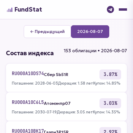
FundStat
← Предыдущий
2026-08-07
153 облигации • 2026-08-07
Состав индекса
RU000A10DS74
3.87%
Сбер Sb51R
Погашение: 2028-06-03
Дюрация: 1.58 лет
Купон: 14.85%
RU000A10C6L5
3.03%
Атомэнпр07
Погашение: 2030-07-19
Дюрация: 3.05 лет
Купон: 14.35%
RU000A10BK17
2.92%
Газпн3P15R