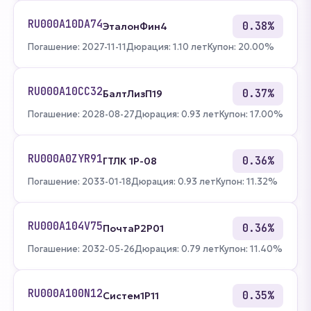
RU000A10DA74
0.38%
ЭталонФин4
Погашение: 2027-11-11
Дюрация: 1.10 лет
Купон: 20.00%
RU000A10CC32
0.37%
БалтЛизП19
Погашение: 2028-08-27
Дюрация: 0.93 лет
Купон: 17.00%
RU000A0ZYR91
0.36%
ГТЛК 1P-08
Погашение: 2033-01-18
Дюрация: 0.93 лет
Купон: 11.32%
RU000A104V75
0.36%
ПочтаР2P01
Погашение: 2032-05-26
Дюрация: 0.79 лет
Купон: 11.40%
RU000A100N12
0.35%
Систем1P11