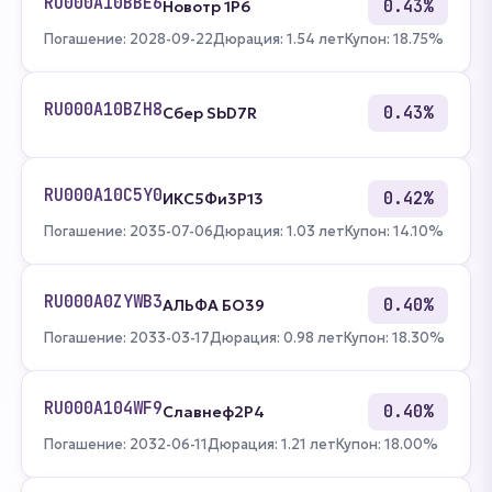
RU000A10BBE6
0.43%
Новотр 1Р6
Погашение: 2028-09-22
Дюрация: 1.54 лет
Купон: 18.75%
RU000A10BZH8
0.43%
Сбер SbD7R
RU000A10C5Y0
0.42%
ИКС5Фи3P13
Погашение: 2035-07-06
Дюрация: 1.03 лет
Купон: 14.10%
RU000A0ZYWB3
0.40%
АЛЬФА БО39
Погашение: 2033-03-17
Дюрация: 0.98 лет
Купон: 18.30%
RU000A104WF9
0.40%
Славнеф2Р4
Погашение: 2032-06-11
Дюрация: 1.21 лет
Купон: 18.00%