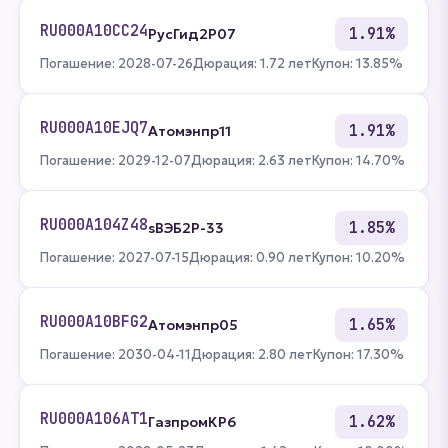
RU000A10CC24
1.91%
РусГид2Р07
Погашение: 2028-07-26
Дюрация: 1.72 лет
Купон: 13.85%
RU000A10EJQ7
1.91%
Атомэнпр11
Погашение: 2029-12-07
Дюрация: 2.63 лет
Купон: 14.70%
RU000A104Z48
1.85%
sВЭБ2P-33
Погашение: 2027-07-15
Дюрация: 0.90 лет
Купон: 10.20%
RU000A10BFG2
1.65%
Атомэнпр05
Погашение: 2030-04-11
Дюрация: 2.80 лет
Купон: 17.30%
RU000A106AT1
1.62%
ГазпромКP6