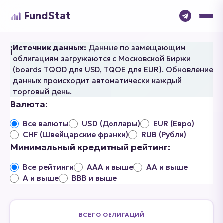
FundStat
Источник данных:
Данные по замещающим
ℹ️
облигациям загружаются с Московской Биржи
(boards TQOD для USD, TQOE для EUR). Обновление
данных происходит автоматически каждый
торговый день.
Валюта:
Все валюты
USD (Доллары)
EUR (Евро)
CHF (Швейцарские франки)
RUB (Рубли)
Минимальный кредитный рейтинг:
Все рейтинги
AAA и выше
AA и выше
A и выше
BBB и выше
ВСЕГО ОБЛИГАЦИЙ