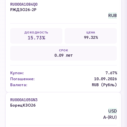
RU000A1084Q0
РЖДЗО26-2Р
RUB
ДОХОДНОСТЬ
ЦЕНА
15.73%
99.32%
СРОК
0.09 лет
Купон:
7.67%
Погашение:
10.09.2026
Валюта:
RUB (Рубль)
RU000A105GN3
БорецКЗО26
USD
A-(RU)