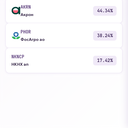
AKRN
44.34%
Акрон
PHOR
38.24%
ФосАгро ао
NKNCP
17.42%
НКНХ ап