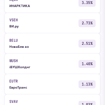
3.35%
ИНАРКТИКА
VSEH
2.73%
ВИ.ру
BELU
2.51%
НоваБев ао
WUSH
1.40%
iВУШХолднг
EUTR
1.13%
ЕвроТранс
SVAV
1.03%