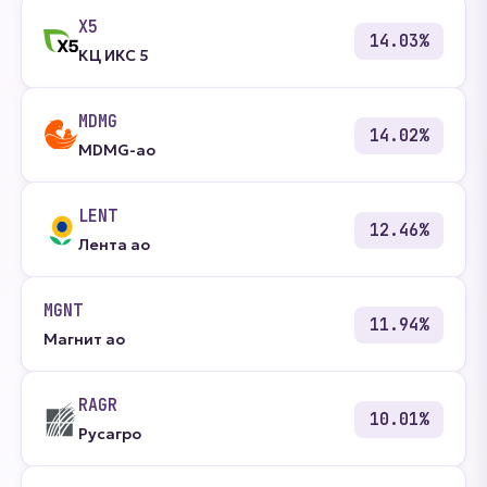
X5
14.03%
КЦ ИКС 5
MDMG
14.02%
MDMG-ао
LENT
12.46%
Лента ао
MGNT
11.94%
Магнит ао
RAGR
10.01%
Русагро