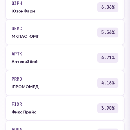
OZPH
6.06%
iОзонФарм
GEMC
5.56%
МКПАО ЮМГ
APTK
4.71%
Аптеки36и6
PRMD
4.16%
iПРОМОМЕД
FIXR
3.98%
Фикс Прайс
AQUA