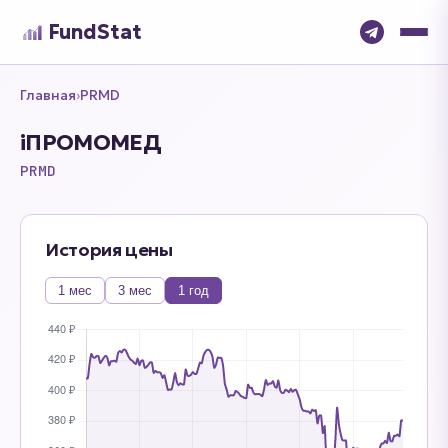
FundStat
Главная
›
PRMD
iПРОМОМЕД
PRMD
История цены
1 мес
3 мес
1 год