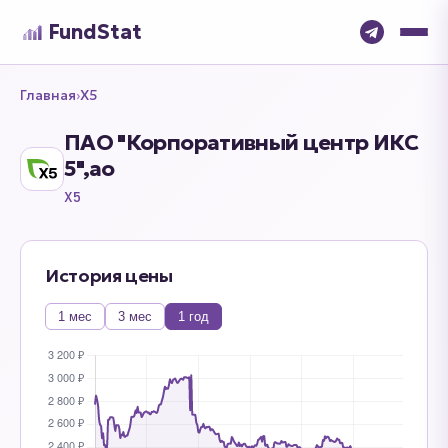
FundStat
Главная
›
X5
ПАО "Корпоративный центр ИКС
5",ао
X5
История цены
1 мес
3 мес
1 год