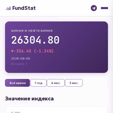
FundStat
ХИМИЯ И НЕФТЕХИМИЯ
26304.80
▼
-356.40 (-1.34%)
2026-08-06
История →
Всё время
1 год
6 мес.
3 мес.
Значение индекса