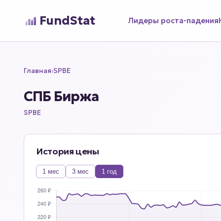
FundStat
Лидеры роста-падения
Главная
›
SPBE
СПБ Биржа
SPBE
История цены
1 мес
3 мес
1 год