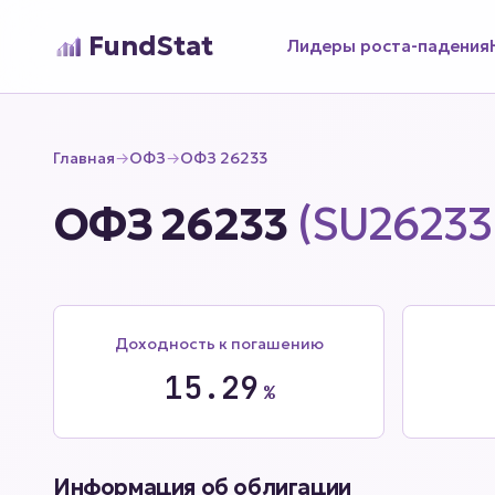
FundStat
Лидеры роста-падения
Главная
→
ОФЗ
→
ОФЗ 26233
ОФЗ 26233
(SU2623
Доходность к погашению
15.29
%
Информация об облигации