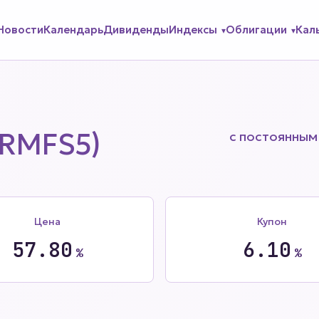
Новости
Календарь
Дивиденды
Индексы
Облигации
Кал
3RMFS5)
с постоянным
Цена
Купон
57.80
6.10
%
%