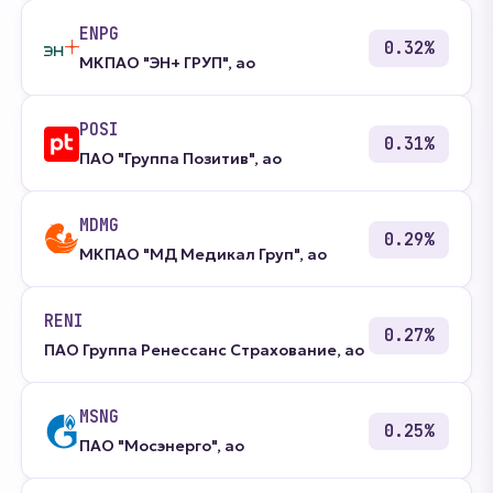
ENPG
0.32%
МКПАО "ЭН+ ГРУП", ао
POSI
0.31%
ПАО "Группа Позитив", ао
MDMG
0.29%
МКПАО "МД Медикал Груп", ао
RENI
0.27%
ПАО Группа Ренессанс Страхование, ао
MSNG
0.25%
ПАО "Мосэнерго", ао