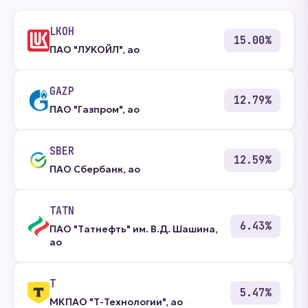
LKOH
15.00%
ПАО "ЛУКОЙЛ", ао
GAZP
12.79%
ПАО "Газпром", ао
SBER
12.59%
ПАО Сбербанк, ао
TATN
6.43%
ПАО "Татнефть" им. В.Д. Шашина,
ао
T
5.47%
МКПАО "Т-Технологии", ао