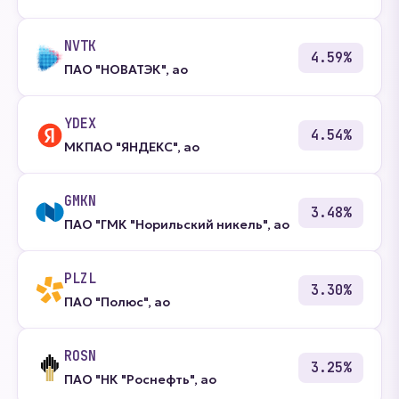
NVTK
4.59%
ПАО "НОВАТЭК", ао
YDEX
4.54%
МКПАО "ЯНДЕКС", ао
GMKN
3.48%
ПАО "ГМК "Норильский никель", ао
PLZL
3.30%
ПАО "Полюс", ао
ROSN
3.25%
ПАО "НК "Роснефть", ао