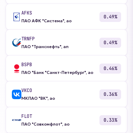
AFKS
0.49%
ПАО АФК "Система", ао
TRNFP
0.49%
ПАО "Транснефть", ап
BSPB
0.46%
ПАО "Банк "Санкт-Петербург", ао
VKCO
0.36%
МКПАО "ВК", ао
FLOT
0.33%
ПАО "Совкомфлот", ао