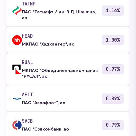
TATNP
1.14%
ПАО "Татнефть" им. В.Д. Шашина,
ап
HEAD
1.00%
МКПАО "Хэдхантер", ао
RUAL
0.97%
МКПАО "Объединенная компания
"РУСАЛ", ао
AFLT
0.89%
ПАО "Аэрофлот", ао
SVCB
0.79%
ПАО "Совкомбанк, ао