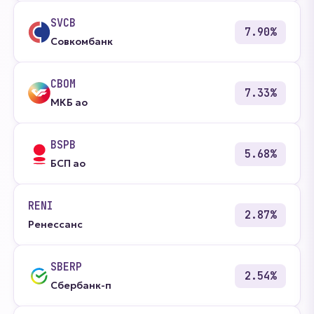
SVCB
7.90%
Совкомбанк
CBOM
7.33%
МКБ ао
BSPB
5.68%
БСП ао
RENI
2.87%
Ренессанс
SBERP
2.54%
Сбербанк-п