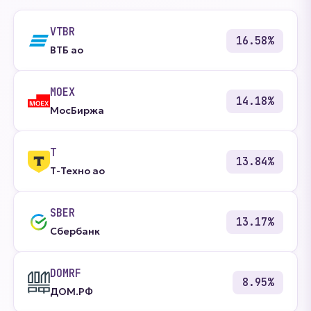
VTBR
16.58%
ВТБ ао
MOEX
14.18%
МосБиржа
T
13.84%
Т-Техно ао
SBER
13.17%
Сбербанк
DOMRF
8.95%
ДОМ.РФ