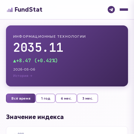
FundStat
ИНФОРМАЦИОННЫЕ ТЕХНОЛОГИИ
2035.11
▲
+8.47 (+0.42%)
2026-05-06
История →
Всё время
1 год
6 мес.
3 мес.
Значение индекса