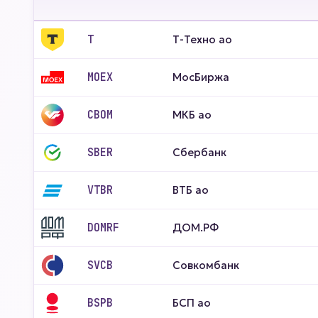
T
Т-Техно ао
MOEX
МосБиржа
CBOM
МКБ ао
SBER
Сбербанк
VTBR
ВТБ ао
DOMRF
ДОМ.РФ
SVCB
Совкомбанк
BSPB
БСП ао