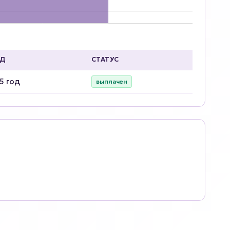
ОД
СТАТУС
5 год
выплачен