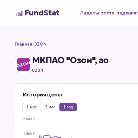
FundStat
Лидеры роста-падения
Главная
›
OZON
МКПАО "Озон", ао
OZON
История цены
1 мес
3 мес
1 год