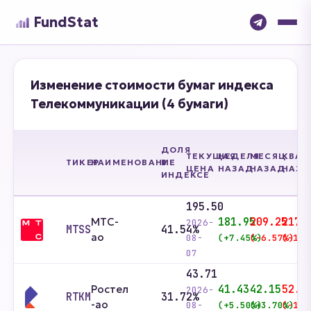
FundStat
Изменение стоимости бумаг индекса
Телекоммуникации (4 бумаги)
ДОЛЯ
ТЕКУЩАЯ
НЕДЕЛЯ
МЕСЯЦ
КВАР
ТИКЕР
НАИМЕНОВАНИЕ
В
ЦЕНА
НАЗАД
НАЗАД
НАЗА
ИНДЕКСЕ
195.50
МТС-
181.95
209.25
217.
2026-
MTSS
41.54%
ао
08-
(+7.45%)
(-6.57%)
(-10.
07
43.71
Ростел
41.43
42.15
52.5
2026-
RTKM
31.72%
-ао
08-
(+5.50%)
(+3.70%)
(-16.