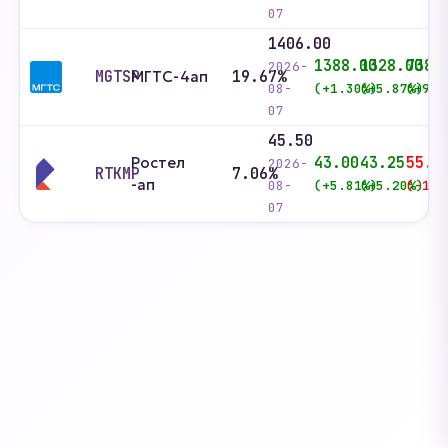
07
1406.00
1388.00
1328.00
738.
2026-
MGTSP
МГТС-4ап
19.67%
08-
(+1.30%)
(+5.87%)
(+90.
07
45.50
Ростел
43.00
43.25
55.6
2026-
RTKMP
7.06%
-ап
08-
(+5.81%)
(+5.20%)
(-18.
07