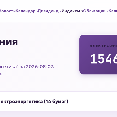
Новости
Календарь
Дивиденды
Индексы
Облигации
Кал
ния
ЭЛЕКТРОЭН
154
гетика" на 2026-08-07.
у.
ектроэнергетика (14 бумаг)