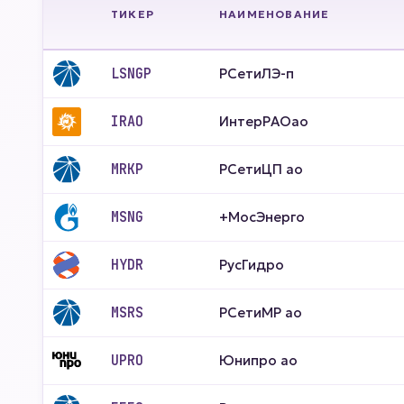
ТИКЕР
НАИМЕНОВАНИЕ
LSNGP
РСетиЛЭ-п
IRAO
ИнтерРАОао
MRKP
РСетиЦП ао
MSNG
+МосЭнерго
HYDR
РусГидро
MSRS
РСетиМР ао
UPRO
Юнипро ао